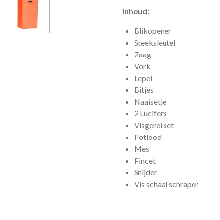
Inhoud:
Blikopener
Steeksleutel
Zaag
Vork
Lepel
Bitjes
Naaisetje
2 Lucifers
Visgerei set
Potlood
Mes
Pincet
Snijder
Vis schaal schraper