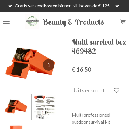
Gratis verzendkosten binnen NL boven de € 125
Ga
direct
Beauty & Products
naar
de
hoofdinhoud
Multi survival box
469482
€ 16,50
Uitverkocht
Multi professioneel
outdoor survival kit