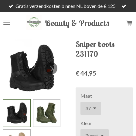
Gratis verzendkosten binnen NL boven de € 125
Ga
direct
Beauty & Products
naar
de
hoofdinhoud
Sniper boots
231170
€ 44,95
Maat
Kleur