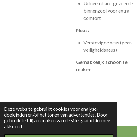
Uitneembare, gevoerde
binnenzool voor extra
comfort
Neus:
Verstevigde neus (geen
veiligheidsneus)
Gemakkelijk schoon te
maken
Deze website gebruikt cookies voor analyse-
© 2023 - 2026 Beauty & Products
doeleinden en/of het tonen van advertenties. Door
Powered by
JouwWeb
gebruik te blijven maken van de site gaat u hiermee
akkoord.