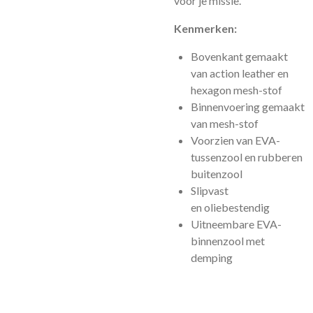
voor je missie.
Kenmerken:
Bovenkant gemaakt
van action leather en
hexagon mesh-stof
Binnenvoering gemaakt
van mesh-stof
Voorzien van EVA-
tussenzool en rubberen
buitenzool
Slipvast
en oliebestendig
Uitneembare EVA-
binnenzool met
demping