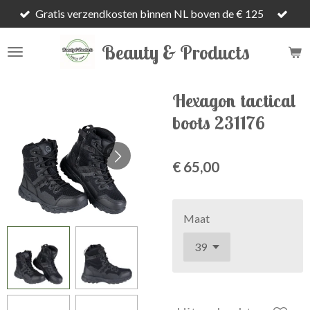
Gratis verzendkosten binnen NL boven de € 125
Ga
direct
Beauty & Products
naar
de
hoofdinhoud
Hexagon tactical
boots 231176
€ 65,00
Maat