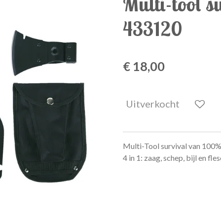
Multi-tool su
433120
€ 18,00
Uitverkocht
Multi-Tool survival van 100
4 in 1: zaag, schep, bijl en fle