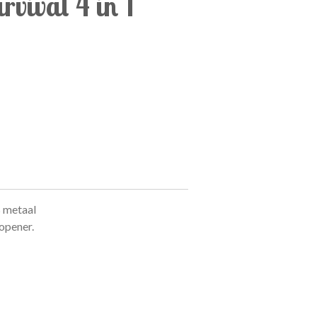
rvival 4 in 1
% metaal
sopener.