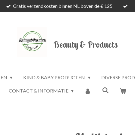
Gratis verzendkosten binnen NL boven de € 125
Beauty & Products
TEN
KIND & BABY PRODUCTEN
DIVERSE PRO
CONTACT & INFORMATIE