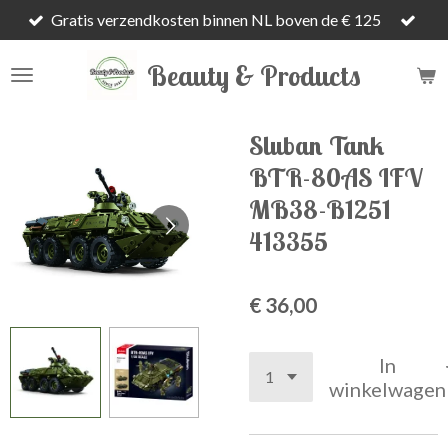
Gratis verzendkosten binnen NL boven de € 125
Ga
direct
Beauty & Products
naar
de
hoofdinhoud
Sluban Tank
BTR-80AS IFV
MB38-B1251
413355
€ 36,00
In
winkelwagen