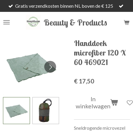
Gratis verzendkosten binnen NL boven de € 125
Ga
direct
Beauty & Products
naar
de
hoofdinhoud
Handdoek
microfiber 120 X
60 469021
€ 17,50
In
winkelwagen
Sneldrogende microvezel