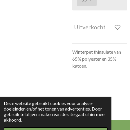
Uitverkocht
Winterpet thinsulate van
65% polyester en 35%
katoen.
Deze website gebruikt cookies voor analyse-
© 2023 - 2026 Beauty & Products
doeleinden en/of het tonen van advertenties. Door
Powered by
JouwWeb
gebruik te blijven maken van de site gaat u hiermee
akkoord.