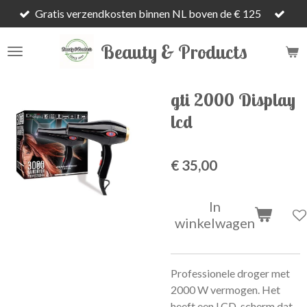
Gratis verzendkosten binnen NL boven de € 125
Ga
direct
Beauty & Products
naar
de
hoofdinhoud
gti 2000 Display
lcd
€ 35,00
In
winkelwagen
Professionele droger met
2000 W vermogen. Het
heeft een LCD-scherm dat