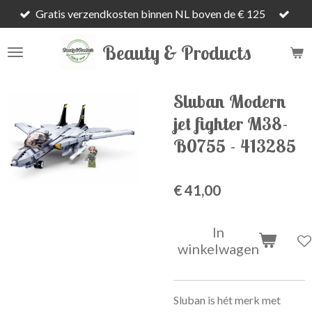
Gratis verzendkosten binnen NL boven de € 125
Ga
direct
Beauty & Products
naar
de
hoofdinhoud
Sluban Modern
jet fighter M38-
B0755 - 413285
€ 41,00
In
winkelwagen
Sluban is hét merk met