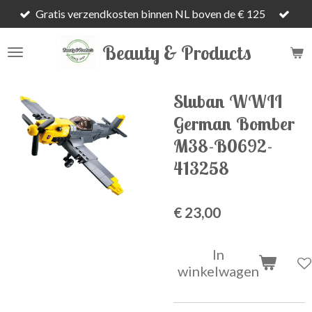
Gratis verzendkosten binnen NL boven de € 125
Ga
direct
Beauty & Products
naar
de
hoofdinhoud
Sluban WWII
German Bomber
M38-B0692-
413258
€ 23,00
In
winkelwagen