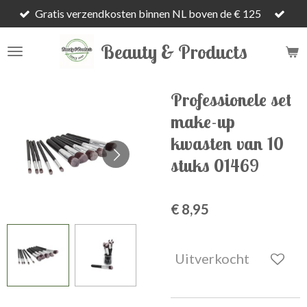
Gratis verzendkosten binnen NL boven de € 125
Ga
direct
Beauty & Products
naar
de
hoofdinhoud
Professionele set
make-up
kwasten van 10
stuks 01469
€ 8,95
Uitverkocht