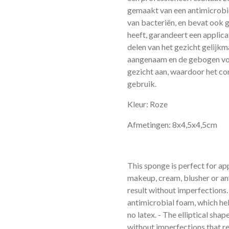
gemaakt van een antimicrobie
van bacteriën, en bevat ook ge
heeft, garandeert een applic
delen van het gezicht gelijkm
aangenaam en de gebogen vor
gezicht aan, waardoor het co
gebruik.
Kleur: Roze
Afmetingen: 8x4,5x4,5cm
This sponge is perfect for a
makeup, cream, blusher or an
result without imperfections.
antimicrobial foam, which hel
no latex. - The elliptical sha
without imperfections that re