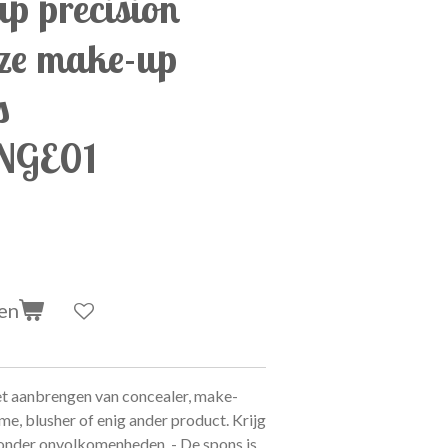
p precision
ze make-up
s
NGE01
en
et aanbrengen van concealer, make-
e, blusher of enig ander product. Krijg
zonder onvolkomenheden. - De spons is