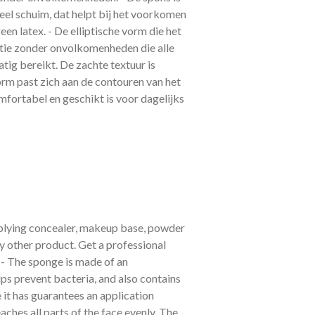
el schuim, dat helpt bij het voorkomen
en latex. - De elliptische vorm die het
atie zonder onvolkomenheden die alle
atig bereikt. De zachte textuur is
m past zich aan de contouren van het
mfortabel en geschikt is voor dagelijks
pplying concealer, makeup base, powder
y other product. Get a professional
 - The sponge is made of an
ps prevent bacteria, and also contains
pe it has guarantees an application
aches all parts of the face evenly. The