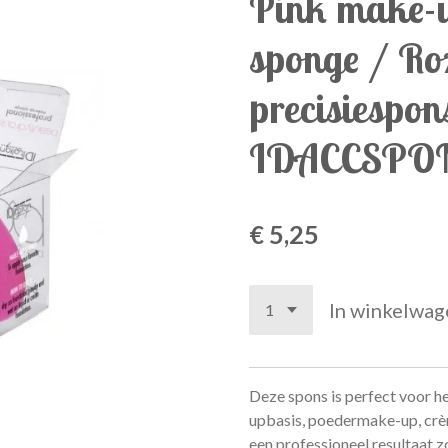
Pink make-u
sponge / Ro
precisiespon
IDACCSPO
€ 5,25
In winkelwag
Deze spons is perfect voor h
upbasis, poedermake-up, crèm
een professioneel resultaat 