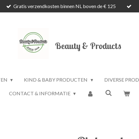
Gratis verzendkosten binnen NL boven de € 125
Beauty & Products
TEN
KIND & BABY PRODUCTEN
DIVERSE PRO
CONTACT & INFORMATIE