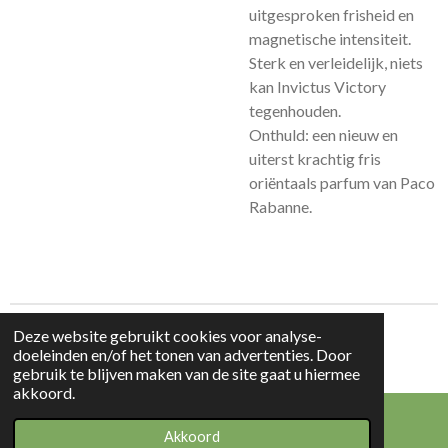
uitgesproken frisheid en
magnetische intensiteit.
Sterk en verleidelijk, niets
kan Invictus Victory
tegenhouden.
Onthuld: een nieuw en
uiterst krachtig fris
oriëntaals parfum van Paco
Rabanne.
Deze website gebruikt cookies voor analyse-
© 2023 - 2026 Beauty & Products
doeleinden en/of het tonen van advertenties. Door
Powered by
JouwWeb
gebruik te blijven maken van de site gaat u hiermee
akkoord.
Akkoord
E-mailadres
WhatsApp