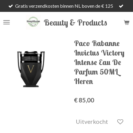
Gratis verzendkosten binnen NL boven de € 125
Ga
direct
Beauty & Products
naar
de
hoofdinhoud
Paco Rabanne
Invictus Victory
Intense Eau De
Parfum 50ML
Heren
€ 85,00
Uitverkocht