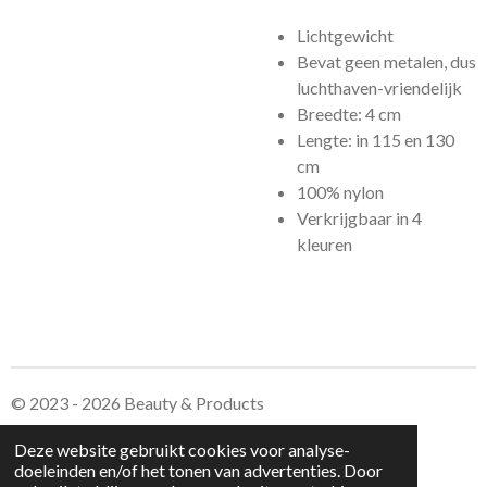
Lichtgewicht
Bevat geen metalen, dus
luchthaven-vriendelijk
Breedte: 4 cm
Lengte: in 115 en 130
cm
100% nylon
Verkrijgbaar in 4
kleuren
© 2023 - 2026 Beauty & Products
Powered by
JouwWeb
Deze website gebruikt cookies voor analyse-
doeleinden en/of het tonen van advertenties. Door