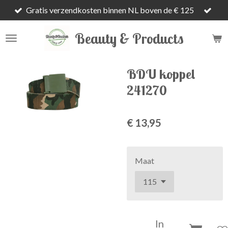
Gratis verzendkosten binnen NL boven de € 125
Ga
direct
Beauty & Products
naar
de
hoofdinhoud
BDU koppel
241270
€ 13,95
Maat
In