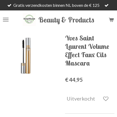
Gratis verzendkosten binnen NL boven de € 125
Ga
direct
Beauty & Products
naar
de
hoofdinhoud
Yves Saint
Laurent Volume
Effect Faux Cils
Mascara
€ 44,95
Uitverkocht