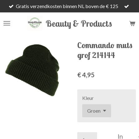
Gratis verzendkosten binnen NL boven de € 125
Ga
direct
Beauty & Products
naar
de
hoofdinhoud
Commando muts
grof 214144
€ 4,95
Kleur
In