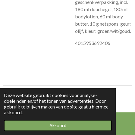
geschenkverpakking, incl.
180 ml douchegel, 180 ml
bodylotion, 60 ml body
butter, 10 g netspons, geur:
olijf, kleur: groen/wit/goud.
4015953692406
Deze website gebruikt cookies voor analyse-
© 2023 - 2026 Beauty & Products
doeleinden en/of het tonen van advertenties. Door
Powered by
JouwWeb
gebruik te blijven maken van de site gaat u hiermee
akkoord.
Akkoord
E-mailadres
WhatsApp