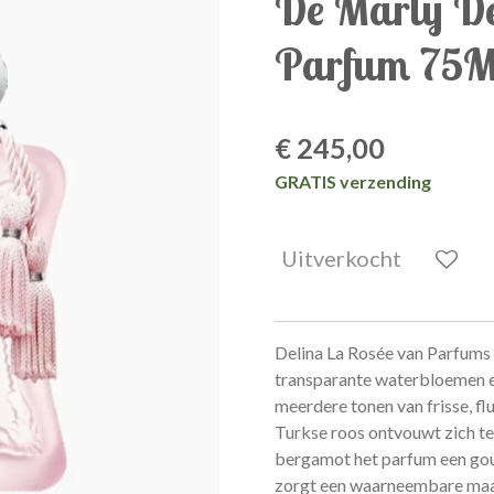
De Marly De
Parfum 75
€ 245,00
GRATIS verzending
Uitverkocht
Delina La Rosée van Parfums 
transparante waterbloemen e
meerdere tonen van frisse, fl
Turkse roos ontvouwt zich ter
bergamot het parfum een go
zorgt een waarneembare maar