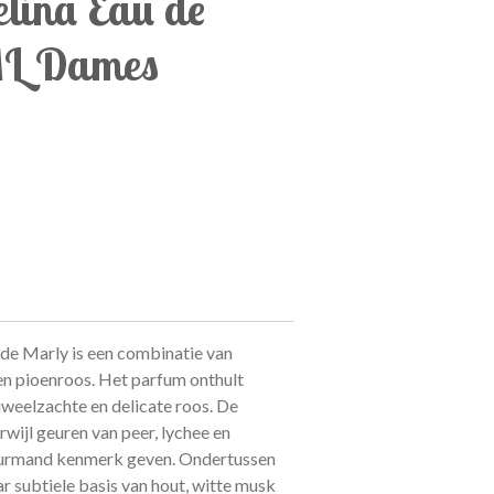
lina Eau de
ML Dames
de Marly is een combinatie van
n pioenroos. Het parfum onthult
uweelzachte en delicate roos. De
wijl geuren van peer, lychee en
urmand kenmerk geven. Ondertussen
 subtiele basis van hout, witte musk