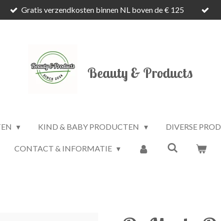
Gratis verzendkosten binnen NL boven de € 125
Beauty & Products
TEN
KIND & BABY PRODUCTEN
DIVERSE PRO
CONTACT & INFORMATIE