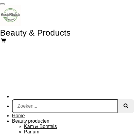
Ga
direct
naar
de
hoofdinhoud
Beauty & Products
Home
Beauty producten
Kam & Borstels
Parfum