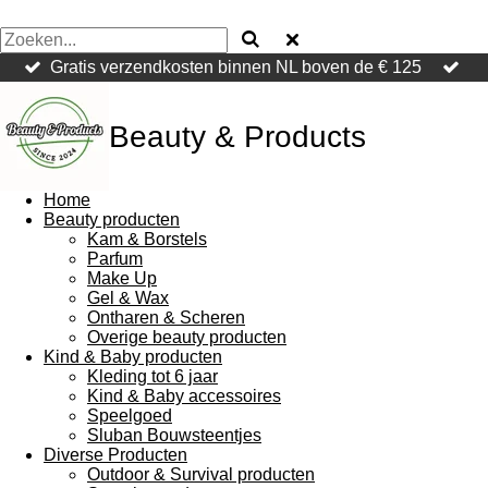
Gratis verzendkosten binnen NL boven de € 125
Beauty & Products
Home
Beauty producten
Kam & Borstels
Parfum
Make Up
Gel & Wax
Ontharen & Scheren
Overige beauty producten
Kind & Baby producten
Kleding tot 6 jaar
Kind & Baby accessoires
Speelgoed
Sluban Bouwsteentjes
Diverse Producten
Outdoor & Survival producten