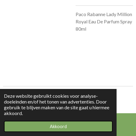
Paco Rabanne Lady Million
Royal Eau De Parfum Spray
80ml
Deze website gebruikt cookies voor analyse-
© 2023 - 2026 Beauty & Products
doeleinden en/of het tonen van advertenties. Door
Powered by
JouwWeb
gebruik te blijven maken van de site gaat u hiermee
akkoord.
Akkoord
E-mailadres
WhatsApp