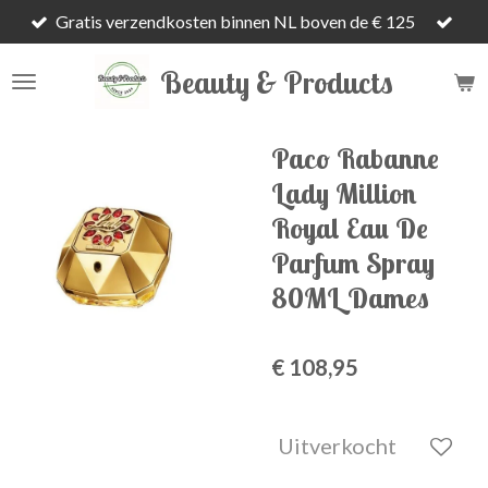
Gratis verzendkosten binnen NL boven de € 125
Ga
direct
Beauty & Products
naar
de
hoofdinhoud
Paco Rabanne
Lady Million
Royal Eau De
Parfum Spray
80ML Dames
€ 108,95
Uitverkocht