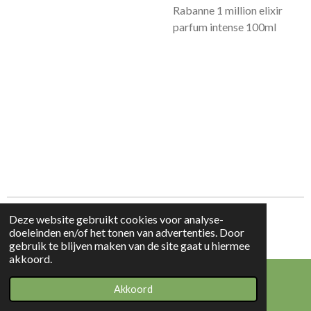
Rabanne 1 million elixir
parfum intense 100ml
Deze website gebruikt cookies voor analyse-
© 2023 - 2026 Beauty & Products
doeleinden en/of het tonen van advertenties. Door
Powered by
JouwWeb
gebruik te blijven maken van de site gaat u hiermee
akkoord.
Akkoord
E-mailadres
WhatsApp