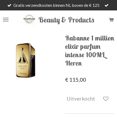
Gratis verzendkosten binnen NL boven de € 125
Ga
direct
Beauty & Products
naar
de
hoofdinhoud
Rabanne 1 million
elixir parfum
intense 100ML
Heren
€ 115,00
Uitverkocht