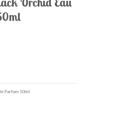
ack Orchid Eau
50ml
De Parfum 50ml