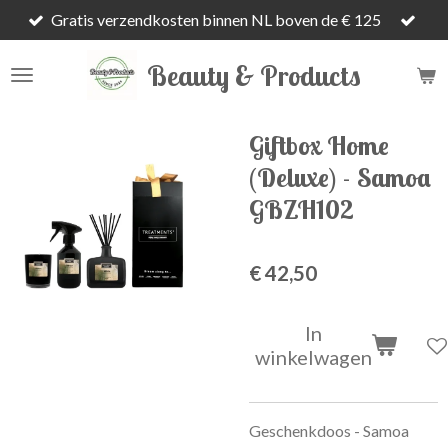
Gratis verzendkosten binnen NL boven de € 125
Ga
direct
Beauty & Products
naar
de
hoofdinhoud
Giftbox Home
(Deluxe) - Samoa
GBZH102
€ 42,50
In
winkelwagen
Geschenkdoos - Samoa