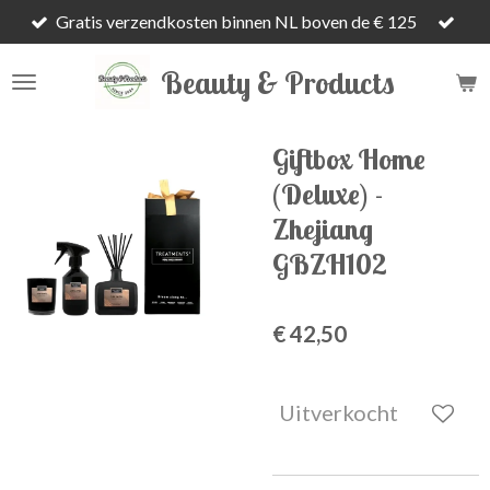
Gratis verzendkosten binnen NL boven de € 125
Ga
direct
Beauty & Products
naar
de
hoofdinhoud
Giftbox Home
(Deluxe) -
Zhejiang
GBZH102
€ 42,50
Uitverkocht