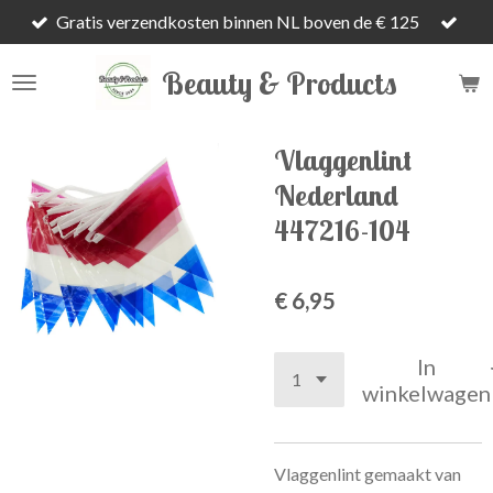
Gratis verzendkosten binnen NL boven de € 125
Ga
direct
Beauty & Products
naar
de
hoofdinhoud
Vlaggenlint
Nederland
447216-104
€ 6,95
In
winkelwagen
Vlaggenlint gemaakt van