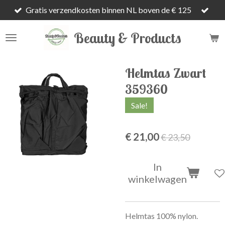
Gratis verzendkosten binnen NL boven de € 125
Ga
direct
Beauty & Products
naar
de
hoofdinhoud
Helmtas Zwart
359360
Sale!
€ 21,00
€ 23,50
In
winkelwagen
Helmtas 100% nylon.