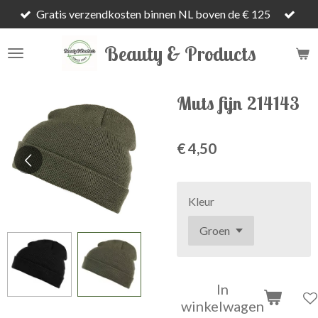
Gratis verzendkosten binnen NL boven de € 125
Ga
direct
Beauty & Products
naar
de
hoofdinhoud
Muts fijn 214143
€ 4,50
Kleur
In
winkelwagen