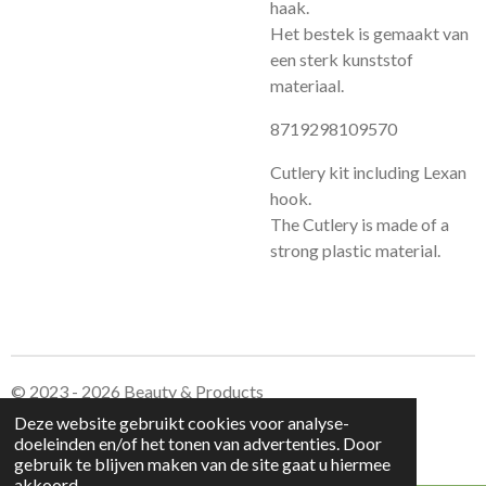
haak.
Het bestek is gemaakt van
een sterk kunststof
materiaal.
8719298109570
Cutlery kit including Lexan
hook.
The Cutlery is made of a
strong plastic material.
© 2023 - 2026 Beauty & Products
Powered by
JouwWeb
Deze website gebruikt cookies voor analyse-
doeleinden en/of het tonen van advertenties. Door
gebruik te blijven maken van de site gaat u hiermee
akkoord.