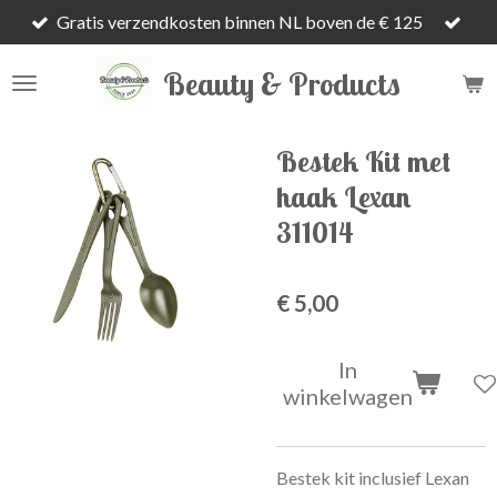
Gratis verzendkosten binnen NL boven de € 125
Ga
direct
Beauty & Products
naar
de
hoofdinhoud
Bestek Kit met
haak Lexan
311014
€ 5,00
In
winkelwagen
Bestek kit inclusief Lexan