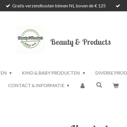
Gratis verzendkosten binnen NL boven de € 125
Beauty & Products
TEN
KIND & BABY PRODUCTEN
DIVERSE PRO
CONTACT & INFORMATIE