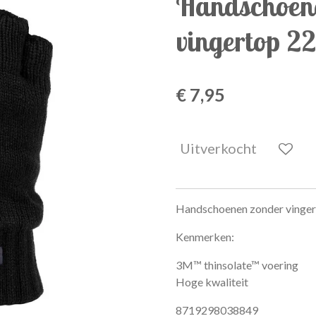
Handschoen
vingertop 2
€ 7,95
Uitverkocht
Handschoenen zonder vinger
Kenmerken:
3M™ thinsolate™ voering
Hoge kwaliteit
8719298038849