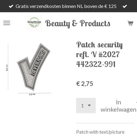
Gratis verzendkosten binnen NL boven de € 125
Ga
direct
Beauty & Products
naar
de
hoofdinhoud
Patch security
refl. V #2027
442322-991
€ 2,75
In
winkelwagen
Patch with text/picture