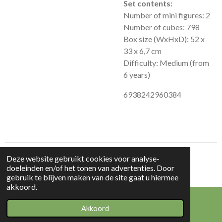
Set contents:
Number of mini figures: 2
Number of cubes: 798
Box size (WxHxD): 52 x
33 x 6,7 cm
Difficulty: Medium (from
6 years)
6938242960384
Deze website gebruikt cookies voor analyse-
© 2023 - 2026 Beauty & Products
doeleinden en/of het tonen van advertenties. Door
Powered by
JouwWeb
gebruik te blijven maken van de site gaat u hiermee
akkoord.
Akkoord
E-mailadres
WhatsApp