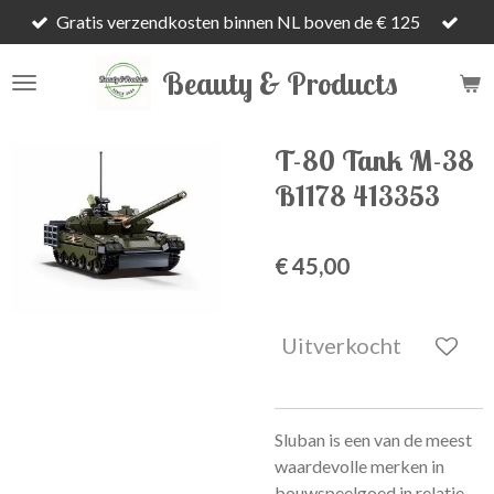
Gratis verzendkosten binnen NL boven de € 125
Ga
direct
Beauty & Products
naar
de
hoofdinhoud
T-80 Tank M-38
B1178 413353
€ 45,00
Uitverkocht
Sluban is een van de meest
waardevolle merken in
bouwspeelgoed in relatie