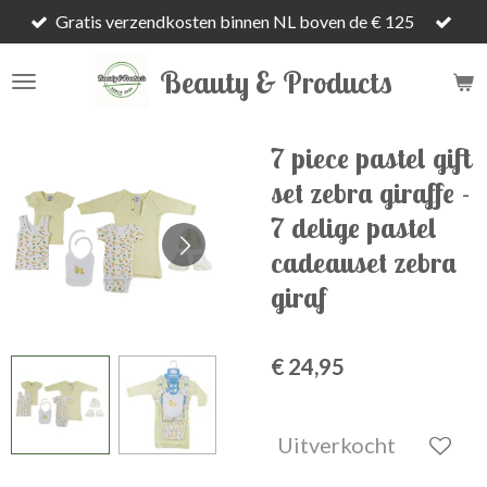
Gratis verzendkosten binnen NL boven de € 125
Ga
direct
Beauty & Products
naar
de
hoofdinhoud
7 piece pastel gift
set zebra giraffe -
7 delige pastel
cadeauset zebra
giraf
€ 24,95
Uitverkocht