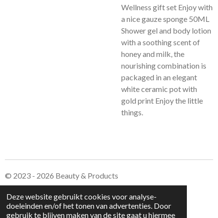
Wellness gift set Enjoy with
a nice gauze sponge 50ML
Shower gel and body lotion
with a soothing scent of
honey and milk, the
nourishing combination is
packaged in an elegant
white ceramic pot with
gold print Enjoy the little
things.
© 2023 - 2026 Beauty & Products
Powered by
JouwWeb
Deze website gebruikt cookies voor analyse-
doeleinden en/of het tonen van advertenties. Door
gebruik te blijven maken van de site gaat u hiermee