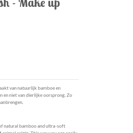
sh - Make up
aakt van natuurlijk bamboe en
n en niet van dierlijke oorsprong. Zo
aanbrengen.
f natural bamboo and ultra-soft
of animal origin. This way you can easily