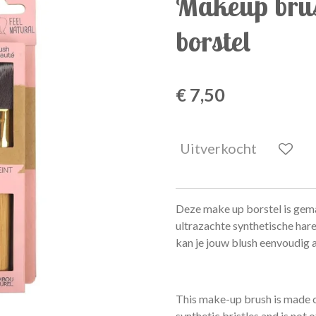
Makeup bru
borstel
€ 7,50
Uitverkocht
Deze make up borstel is gem
ultrazachte synthetische hare
kan je jouw blush eenvoudig 
This make-up brush is made o
synthetic bristles and is not 