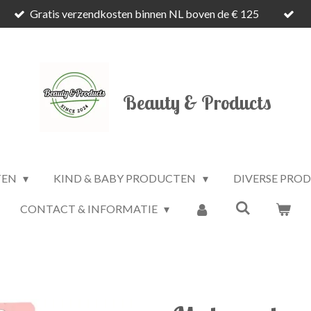
Gratis verzendkosten binnen NL boven de € 125
Beauty & Products
TEN
KIND & BABY PRODUCTEN
DIVERSE PRO
CONTACT & INFORMATIE