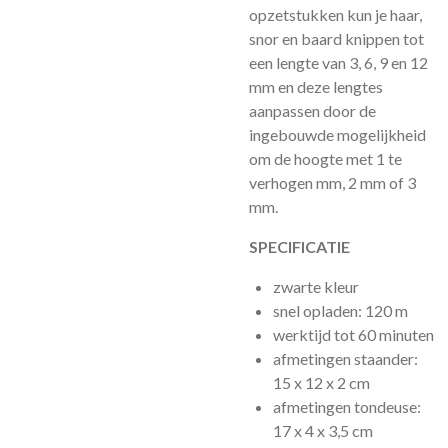
opzetstukken kun je haar,
snor en baard knippen tot
een lengte van 3, 6, 9 en 12
mm en deze lengtes
aanpassen door de
ingebouwde mogelijkheid
om de hoogte met 1 te
verhogen mm, 2 mm of 3
mm.
SPECIFICATIE
zwarte kleur
snel opladen: 120 m
werktijd tot 60 minuten
afmetingen staander:
15 x 12 x 2 cm
afmetingen tondeuse:
17 x 4 x 3,5 cm