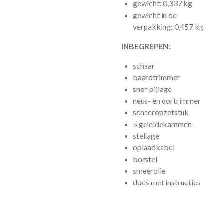
gewicht: 0,337 kg
gewicht in de
verpakking: 0,457 kg
INBEGREPEN:
schaar
baardtrimmer
snor bijlage
neus- en oortrimmer
scheeropzetstuk
5 geleidekammen
stellage
oplaadkabel
borstel
smeerolie
doos met instructies